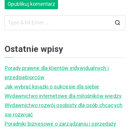
S
e
a
Ostatnie wpisy
r
c
Porady prawne dla klientów indywidualnych i
h
przedsiębiorców
f
Jak wybrać książki o sukcesie dla siebie
o
Wydawnictwo internetowe dla miłośników wiedzy
r
Wydawnictwo rozwój osobisty dla osób chcących
:
się rozwijać
Poradniki biznesowe o zarządzaniu i sprzedaży