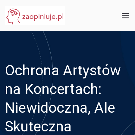
Przejdź
do
eGuru
zaopiniuje.pl
treści
Ochrona Artystów
na Koncertach:
Niewidoczna, Ale
Skuteczna