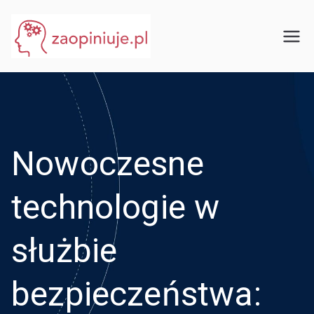
Przejdź
do
eGuru
zaopiniuje.pl
treści
Nowoczesne
technologie w
służbie
bezpieczeństwa: