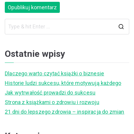
S
e
a
Ostatnie wpisy
r
c
Dlaczego warto czytać książki o biznesie
h
Historie ludzi sukcesu, które motywują każdego
f
Jak wytrwałość prowadzi do sukcesu
o
Strona z książkami o zdrowiu i rozwoju
r
21 dni do lepszego zdrowia – inspiracja do zmian
: