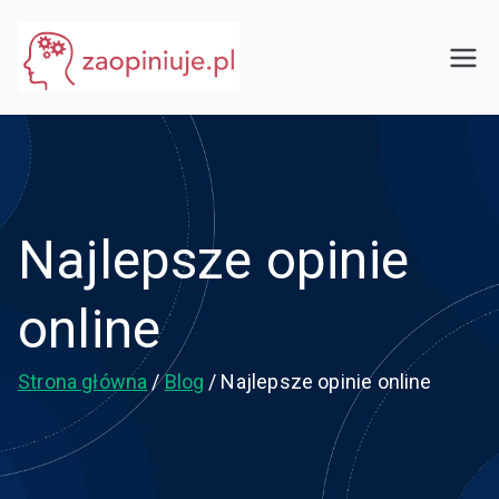
Przejdź
do
eGuru
zaopiniuje.pl
treści
Najlepsze opinie
online
Strona główna
Blog
Najlepsze opinie online