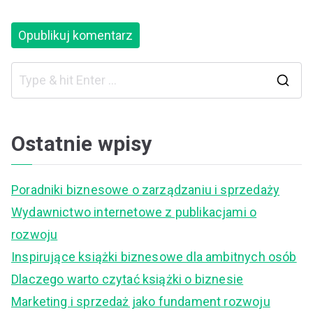
S
e
a
Ostatnie wpisy
r
c
Poradniki biznesowe o zarządzaniu i sprzedaży
h
Wydawnictwo internetowe z publikacjami o
f
rozwoju
o
Inspirujące książki biznesowe dla ambitnych osób
r
Dlaczego warto czytać książki o biznesie
:
Marketing i sprzedaż jako fundament rozwoju