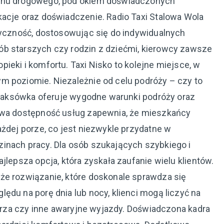
uchu drogowego, pod okiem doświadczonych
kacje oraz doświadczenie. Radio Taxi Stalowa Wola
styczność, dostosowując się do indywidualnych
ób starszych czy rodzin z dziećmi, kierowcy zawsze
ieki i komfortu. Taxi Nisko to kolejne miejsce, w
m poziomie. Niezależnie od celu podróży – czy to
– taksówka oferuje wygodne warunki podróży oraz
bowa dostępność usług zapewnia, że mieszkańcy
ażdej porze, co jest niezwykle przydatne w
inach pracy. Dla osób szukających szybkiego i
jlepsza opcja, która zyskała zaufanie wielu klientów.
że rozwiązanie, które doskonale sprawdza się
ędu na porę dnia lub nocy, klienci mogą liczyć na
ekarza czy inne awaryjne wyjazdy. Doświadczona kadra