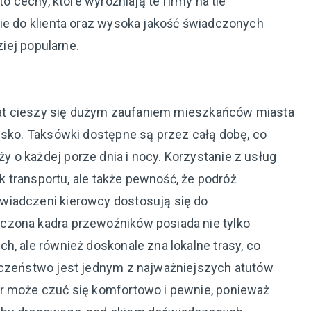
to cechy, które wyróżniają te firmy na tle
cie do klienta oraz wysoka jakość świadczonych
ziej popularne.
d lat cieszy się dużym zaufaniem mieszkańców miasta
isko. Taksówki dostępne są przez całą dobę, co
 o każdej porze dnia i nocy. Korzystanie z usług
ek transportu, ale także pewność, że podróż
wiadczeni kierowcy dostosują się do
czona kadra przewoźników posiada nie tylko
h, ale również doskonale zna lokalne trasy, co
eczeństwo jest jednym z najważniejszych atutów
er może czuć się komfortowo i pewnie, ponieważ