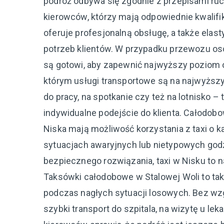
podróż odbywa się zgodnie z przepisami r
kierowców, którzy mają odpowiednie kwalifi
oferuje profesjonalną obsługę, a także ela
potrzeb klientów. W przypadku przewozu os
są gotowi, aby zapewnić najwyższy poziom op
którym usługi transportowe są na najwyższy
do pracy, na spotkanie czy też na lotnisko 
indywidualne podejście do klienta. Całodo
Niska mają możliwość korzystania z taxi o k
sytuacjach awaryjnych lub nietypowych godz
bezpiecznego rozwiązania, taxi w Nisku to na
Taksówki całodobowe w Stalowej Woli to tak
podczas nagłych sytuacji losowych. Bez wzgl
szybki transport do szpitala, na wizytę u l