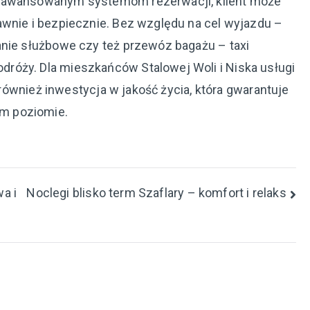
zaawansowanym systemom rezerwacji, klient może
awnie i bezpiecznie. Bez względu na cel wyjazdu –
anie służbowe czy też przewóz bagażu – taxi
róży. Dla mieszkańców Stalowej Woli i Niska usługi
e również inwestycja w jakość życia, która gwarantuje
m poziomie.
a i
Noclegi blisko term Szaflary – komfort i relaks