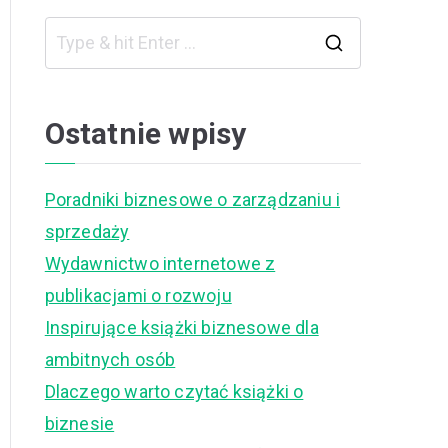
S
e
a
Ostatnie wpisy
r
c
Poradniki biznesowe o zarządzaniu i
h
sprzedaży
f
Wydawnictwo internetowe z
o
publikacjami o rozwoju
r
Inspirujące książki biznesowe dla
:
ambitnych osób
Dlaczego warto czytać książki o
biznesie