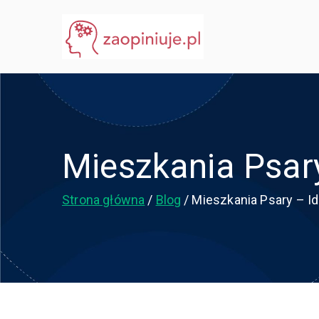
Przejdź
do
eGuru
zaopiniuje.pl
treści
Mieszkania Psary
Strona główna
Blog
Mieszkania Psary – I