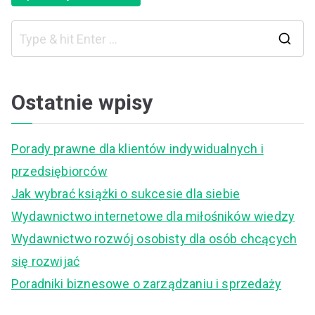
S
e
a
Ostatnie wpisy
r
c
Porady prawne dla klientów indywidualnych i
h
przedsiębiorców
f
Jak wybrać książki o sukcesie dla siebie
o
Wydawnictwo internetowe dla miłośników wiedzy
r
Wydawnictwo rozwój osobisty dla osób chcących
:
się rozwijać
Poradniki biznesowe o zarządzaniu i sprzedaży