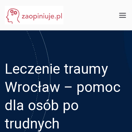
Przejdź
do
eGuru
zaopiniuje.pl
treści
Leczenie traumy
Wrocław – pomoc
dla osób po
trudnych