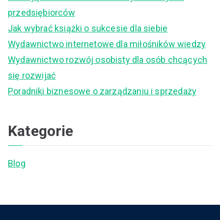
h
przedsiębiorców
f
Jak wybrać książki o sukcesie dla siebie
o
Wydawnictwo internetowe dla miłośników wiedzy
r
Wydawnictwo rozwój osobisty dla osób chcących
:
się rozwijać
Poradniki biznesowe o zarządzaniu i sprzedaży
Kategorie
Blog