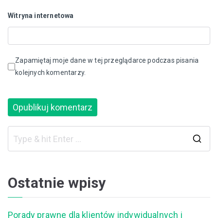
Witryna internetowa
Zapamiętaj moje dane w tej przeglądarce podczas pisania
kolejnych komentarzy.
S
e
a
Ostatnie wpisy
r
c
Porady prawne dla klientów indywidualnych i