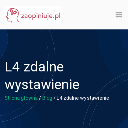
Przejdź
do
eGuru
zaopiniuje.pl
treści
L4 zdalne
wystawienie
Strona główna
Blog
L4 zdalne wystawienie