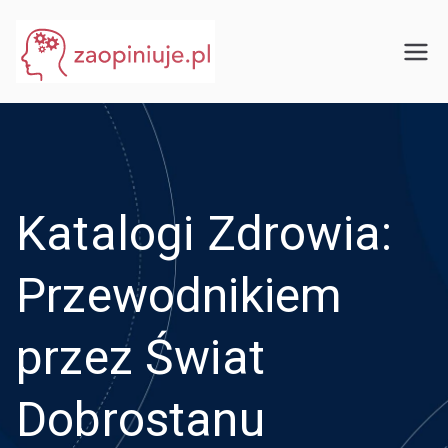
Przejdź
do
eGuru
zaopiniuje.pl
treści
Katalogi Zdrowia:
Przewodnikiem
przez Świat
Dobrostanu