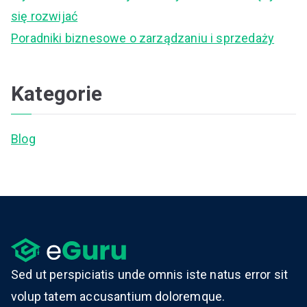
:
się rozwijać
Poradniki biznesowe o zarządzaniu i sprzedaży
Kategorie
Blog
Sed ut perspiciatis unde omnis iste natus error sit
volup tatem accusantium doloremque.