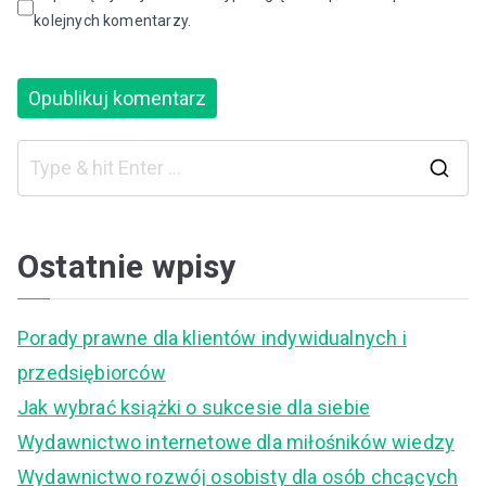
kolejnych komentarzy.
S
e
a
Ostatnie wpisy
r
c
Porady prawne dla klientów indywidualnych i
h
przedsiębiorców
f
Jak wybrać książki o sukcesie dla siebie
o
Wydawnictwo internetowe dla miłośników wiedzy
r
Wydawnictwo rozwój osobisty dla osób chcących