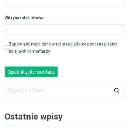
Witryna internetowa
Zapamiętaj moje dane w tej przeglądarce podczas pisania
kolejnych komentarzy.
S
e
a
Ostatnie wpisy
r