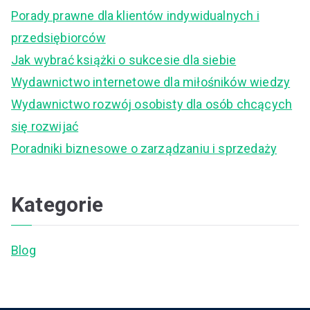
c
Porady prawne dla klientów indywidualnych i
h
przedsiębiorców
f
Jak wybrać książki o sukcesie dla siebie
o
Wydawnictwo internetowe dla miłośników wiedzy
r
Wydawnictwo rozwój osobisty dla osób chcących
:
się rozwijać
Poradniki biznesowe o zarządzaniu i sprzedaży
Kategorie
Blog