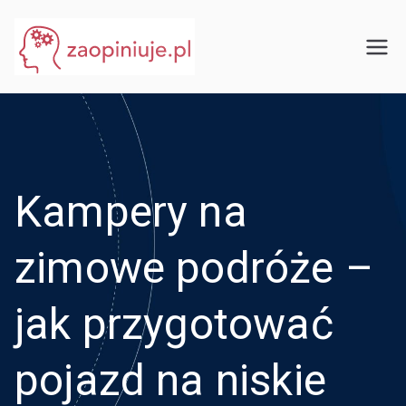
Przejdź
do
eGuru
zaopiniuje.pl
treści
Kampery na
zimowe podróże –
jak przygotować
pojazd na niskie