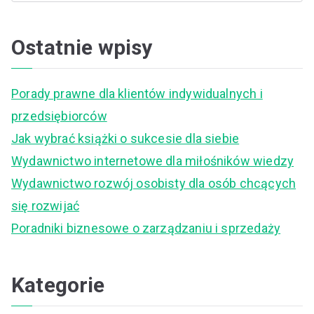
e
a
Ostatnie wpisy
r
c
Porady prawne dla klientów indywidualnych i
h
przedsiębiorców
f
Jak wybrać książki o sukcesie dla siebie
o
Wydawnictwo internetowe dla miłośników wiedzy
r
Wydawnictwo rozwój osobisty dla osób chcących
:
się rozwijać
Poradniki biznesowe o zarządzaniu i sprzedaży
Kategorie