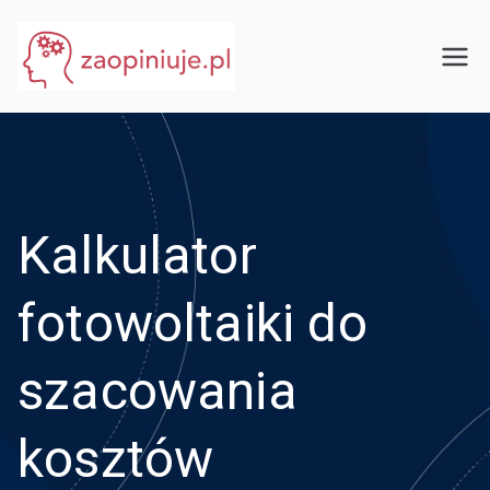
Przejdź
do
eGuru
zaopiniuje.pl
treści
Kalkulator
fotowoltaiki do
szacowania
kosztów