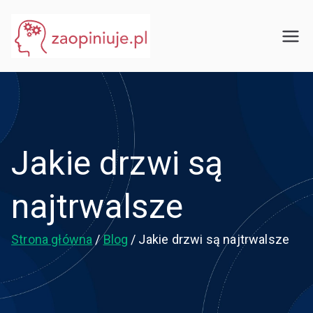
Przejdź
do
eGuru
zaopiniuje.pl
treści
Jakie drzwi są
najtrwalsze
Strona główna
Blog
Jakie drzwi są najtrwalsze