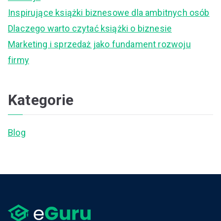
o
Inspirujące książki biznesowe dla ambitnych osób
r
Dlaczego warto czytać książki o biznesie
:
Marketing i sprzedaż jako fundament rozwoju
firmy
Kategorie
Blog