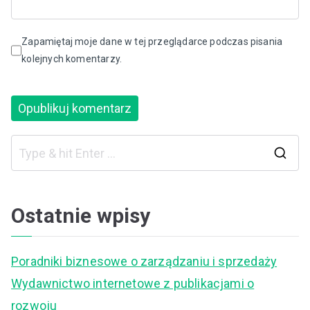
Zapamiętaj moje dane w tej przeglądarce podczas pisania
kolejnych komentarzy.
S
e
a
Ostatnie wpisy
r
c
Poradniki biznesowe o zarządzaniu i sprzedaży
h
Wydawnictwo internetowe z publikacjami o
f
rozwoju