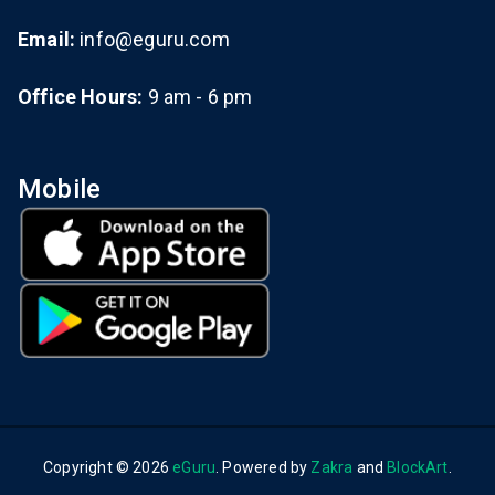
Email:
info@eguru.com
Office Hours:
9 am - 6 pm
Mobile
Copyright © 2026
eGuru
. Powered by
Zakra
and
BlockArt
.