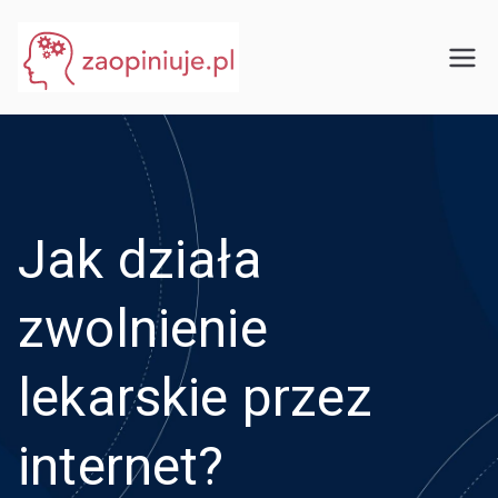
Przejdź
do
eGuru
zaopiniuje.pl
treści
Jak działa
zwolnienie
lekarskie przez
internet?