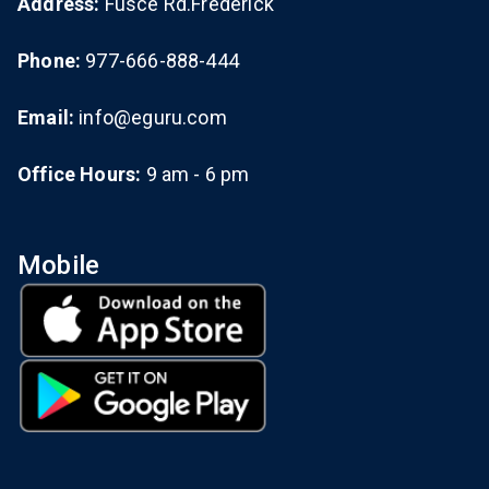
Address:
Fusce Rd.Frederick
Phone:
977-666-888-444
Email:
info@eguru.com
Office Hours:
9 am - 6 pm
Mobile