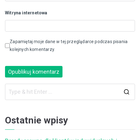
Witryna internetowa
Zapamiętaj moje dane w tej przeglądarce podczas pisania
kolejnych komentarzy.
S
e
a
Ostatnie wpisy
r
c