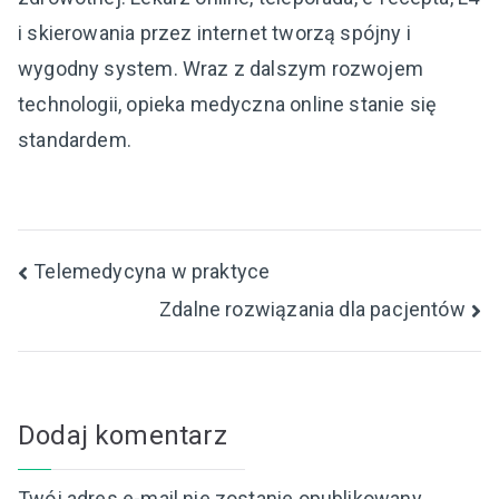
i skierowania przez internet tworzą spójny i
wygodny system. Wraz z dalszym rozwojem
technologii, opieka medyczna online stanie się
standardem.
Nawigacja
Telemedycyna w praktyce
Zdalne rozwiązania dla pacjentów
wpisu
Dodaj komentarz
Twój adres e-mail nie zostanie opublikowany.