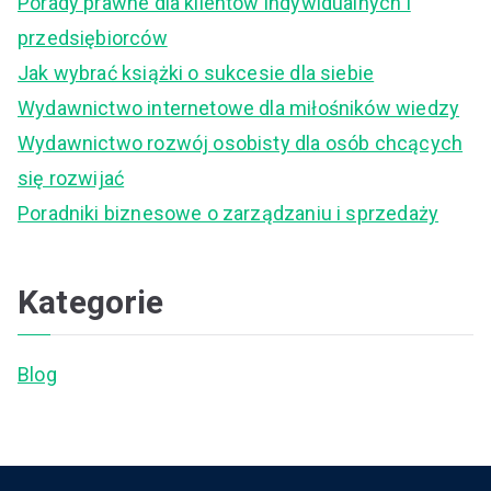
Porady prawne dla klientów indywidualnych i
h
przedsiębiorców
f
Jak wybrać książki o sukcesie dla siebie
o
Wydawnictwo internetowe dla miłośników wiedzy
r
Wydawnictwo rozwój osobisty dla osób chcących
:
się rozwijać
Poradniki biznesowe o zarządzaniu i sprzedaży
Kategorie
Blog