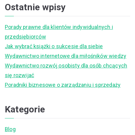
a
Ostatnie wpisy
r
c
Porady prawne dla klientów indywidualnych i
h
przedsiębiorców
f
Jak wybrać książki o sukcesie dla siebie
o
Wydawnictwo internetowe dla miłośników wiedzy
r
Wydawnictwo rozwój osobisty dla osób chcących
:
się rozwijać
Poradniki biznesowe o zarządzaniu i sprzedaży
Kategorie
Blog