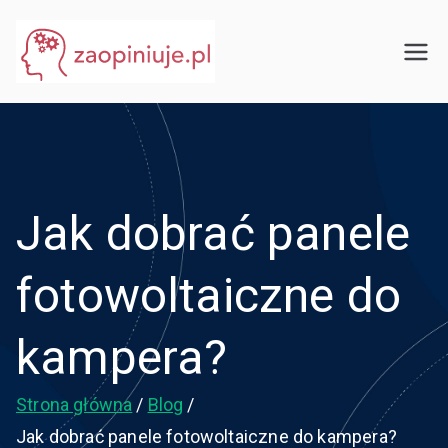
Przejdź
do
eGuru
zaopiniuje.pl
treści
Jak dobrać panele
fotowoltaiczne do
kampera?
Strona główna
Blog
Jak dobrać panele fotowoltaiczne do kampera?