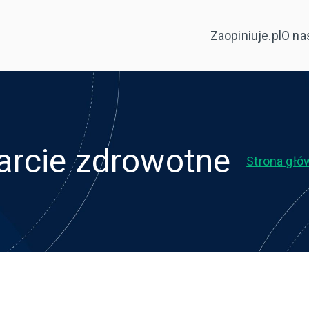
Zaopiniuje.pl
O na
arcie zdrowotne
Strona głó