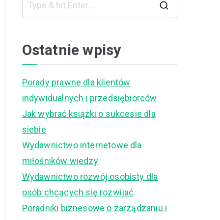
S
e
a
Ostatnie wpisy
r
c
Porady prawne dla klientów
h
indywidualnych i przedsiębiorców
f
Jak wybrać książki o sukcesie dla
o
siebie
r
Wydawnictwo internetowe dla
:
miłośników wiedzy
Wydawnictwo rozwój osobisty dla
osób chcących się rozwijać
Poradniki biznesowe o zarządzaniu i