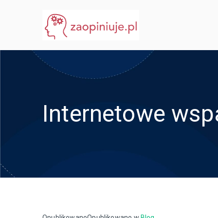
Przejdź
do
eGuru
zaopiniuje.pl
treści
Internetowe wsp
Opublikowano
Opublikowano w
Blog