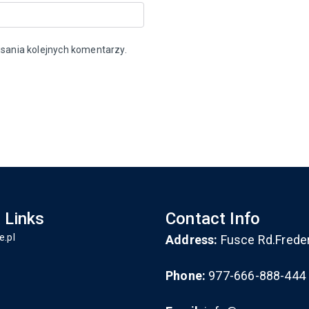
sania kolejnych komentarzy.
 Links
Contact Info
e.pl
Address:
Fusce Rd.Frede
Phone:
977-666-888-444