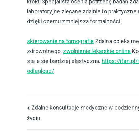
kroki. Specjalista ocenia potrzebę badań zd
laboratoryjne zlecane zdalnie to praktyczne
dzięki czemu zmniejsza formalności.
skierowanie na tomografie
Zdalna opieka me
zdrowotnego.
zwolnienie lekarskie online
Kom
staje się bardziej elastyczna.
https://ifan.
odleglosc/
Nawigacja
Zdalne konsultacje medyczne w codzien
życiu
wpisu