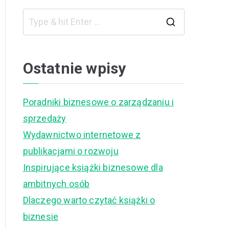
S
e
a
Ostatnie wpisy
r
c
Poradniki biznesowe o zarządzaniu i
h
sprzedaży
f
Wydawnictwo internetowe z
o
publikacjami o rozwoju
r
Inspirujące książki biznesowe dla
:
ambitnych osób
Dlaczego warto czytać książki o
biznesie