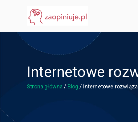
Przejdź
do
eGuru
zaopiniuje.pl
treści
Internetowe roz
Strona główna
Blog
Internetowe rozwiąza