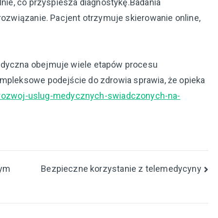
alnie, co przyspiesza diagnostykę.Badania
 rozwiązanie. Pacjent otrzymuje skierowanie online,
dyczna obejmuje wiele etapów procesu
pleksowe podejście do zdrowia sprawia, że opieka
pl/rozwoj-uslug-medycznych-swiadczonych-na-
nym
Bezpieczne korzystanie z telemedycyny