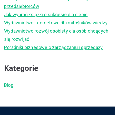
h
przedsiębiorców
f
Jak wybrać książki o sukcesie dla siebie
o
Wydawnictwo internetowe dla miłośników wiedzy
r
Wydawnictwo rozwój osobisty dla osób chcących
:
się rozwijać
Poradniki biznesowe o zarządzaniu i sprzedaży
Kategorie
Blog