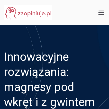
Przejdź
do
eGuru
zaopiniuje.pl
treści
Innowacyjne
rozwiązania:
magnesy pod
wkręt i z gwintem