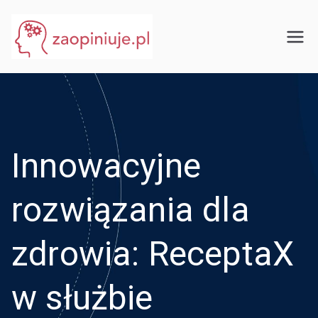
Przejdź
do
eGuru
zaopiniuje.pl
treści
Innowacyjne
rozwiązania dla
zdrowia: ReceptaX
w służbie