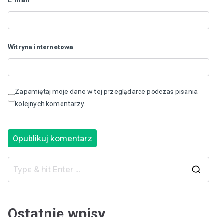
Witryna internetowa
Zapamiętaj moje dane w tej przeglądarce podczas pisania
kolejnych komentarzy.
S
e
a
Ostatnie wpisy