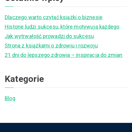
r
c
Dlaczego warto czytać książki o biznesie
h
Historie ludzi sukcesu, które motywują każdego
f
Jak wytrwałość prowadzi do sukcesu
o
Strona z książkami o zdrowiu i rozwoju
r
21 dni do lepszego zdrowia – inspiracja do zmian
:
Kategorie
Blog