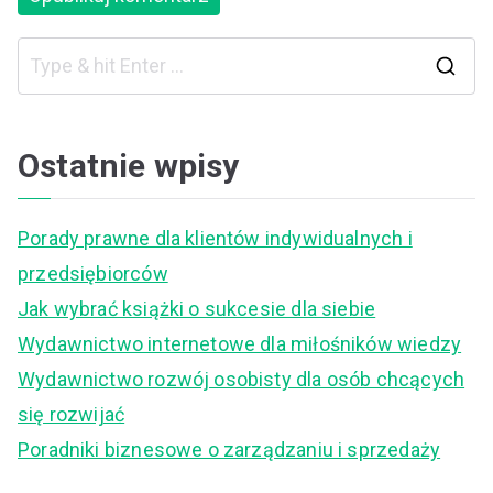
S
e
a
Ostatnie wpisy
r
c
Porady prawne dla klientów indywidualnych i
h
przedsiębiorców
f
Jak wybrać książki o sukcesie dla siebie
o
Wydawnictwo internetowe dla miłośników wiedzy
r
Wydawnictwo rozwój osobisty dla osób chcących
:
się rozwijać
Poradniki biznesowe o zarządzaniu i sprzedaży