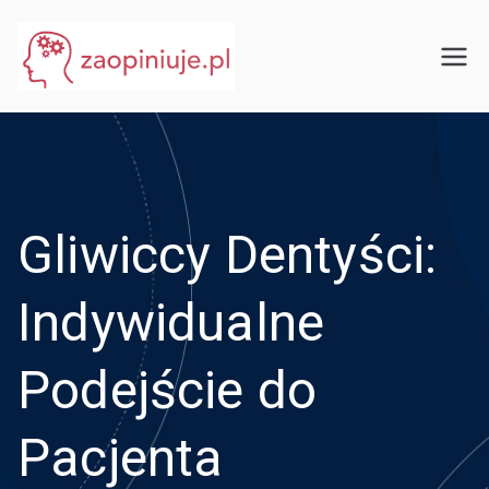
Przejdź
do
eGuru
zaopiniuje.pl
treści
Gliwiccy Dentyści:
Indywidualne
Podejście do
Pacjenta