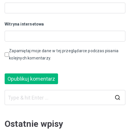
Witryna internetowa
Zapamiętaj moje dane w tej przeglądarce podczas pisania
kolejnych komentarzy.
S
e
a
Ostatnie wpisy
r