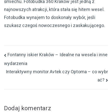
śmiechu. Fotobudka 360 Kraków jest jedną z
najnowszych atrakcji, która stała się hitem wesel.
Fotobudka wynajem to doskonały wybór, jeśli
szukasz czegoś nowoczesnego i zaskakującego.
Nawigacja
Fontanny iskier Kraków – Idealne na wesela i inne
wydarzenia
wpisu
Interaktywny monitor Avtek czy Optoma – co wybr
ać?
Dodaj komentarz