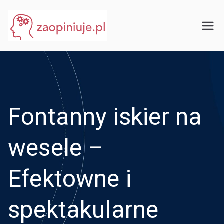
Przejdź
do
eGuru
zaopiniuje.pl
treści
Fontanny iskier na
wesele –
Efektowne i
spektakularne