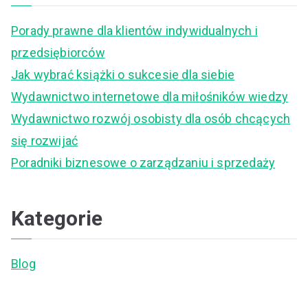
c
Porady prawne dla klientów indywidualnych i
h
przedsiębiorców
f
Jak wybrać książki o sukcesie dla siebie
o
Wydawnictwo internetowe dla miłośników wiedzy
r
Wydawnictwo rozwój osobisty dla osób chcących
:
się rozwijać
Poradniki biznesowe o zarządzaniu i sprzedaży
Kategorie
Blog