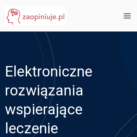
Przejdź
do
eGuru
zaopiniuje.pl
treści
Elektroniczne
rozwiązania
wspierające
leczenie