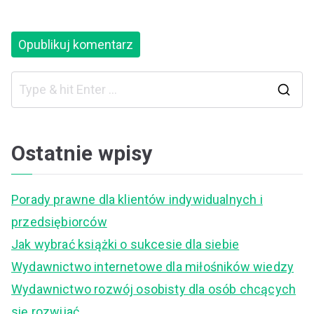
S
e
a
Ostatnie wpisy
r
c
Porady prawne dla klientów indywidualnych i
h
przedsiębiorców
f
Jak wybrać książki o sukcesie dla siebie
o
Wydawnictwo internetowe dla miłośników wiedzy
r
Wydawnictwo rozwój osobisty dla osób chcących
:
się rozwijać