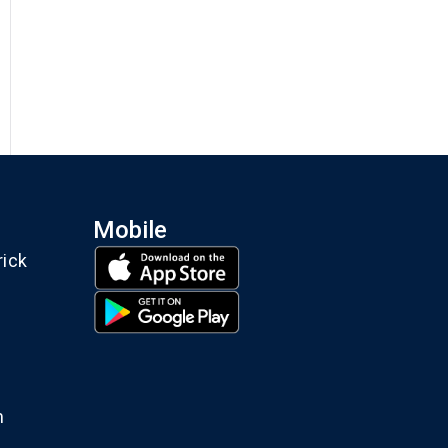
Mobile
rick
m