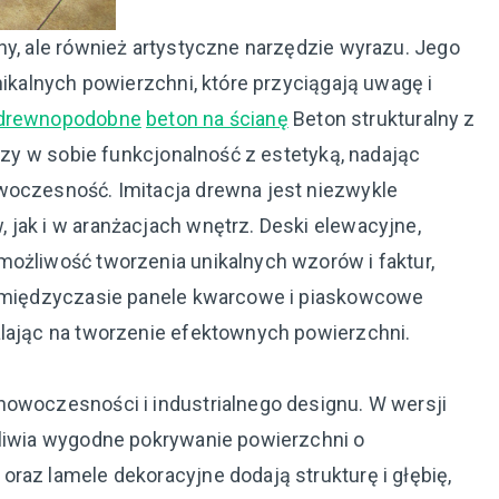
ny, ale również artystyczne narzędzie wyrazu. Jego
nikalnych powierzchni, które przyciągają uwagę i
 drewnopodobne
beton na ścianę
Beton strukturalny z
ączy w sobie funkcjonalność z estetyką, nadając
woczesność. Imitacja drewna jest niezwykle
 jak i w aranżacjach wnętrz. Deski elewacyjne,
możliwość tworzenia unikalnych wzorów i faktur,
 W międzyczasie panele kwarcowe i piaskowcowe
alając na tworzenie efektownych powierzchni.
nowoczesności i industrialnego designu. W wersji
żliwia wygodne pokrywanie powierzchni o
raz lamele dekoracyjne dodają strukturę i głębię,