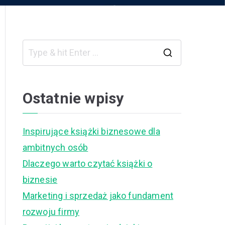
S
e
a
Ostatnie wpisy
r
c
Inspirujące książki biznesowe dla
h
ambitnych osób
f
Dlaczego warto czytać książki o
o
biznesie
r
Marketing i sprzedaż jako fundament
:
rozwoju firmy