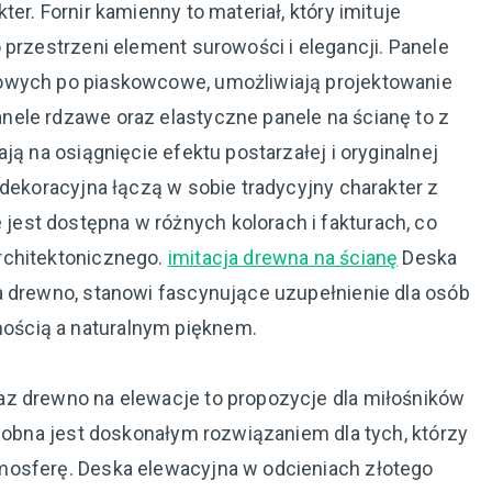
er. Fornir kamienny to materiał, który imituje
 przestrzeni element surowości i elegancji. Panele
owych po piaskowcowe, umożliwiają projektowanie
ele rdzawe oraz elastyczne panele na ścianę to z
ją na osiągnięcie efektu postarzałej i oryginalnej
 dekoracyjna łączą w sobie tradycyjny charakter z
est dostępna w różnych kolorach i fakturach, co
rchitektonicznego.
imitacja drewna na ścianę
Deska
a drewno, stanowi fascynujące uzupełnienie dla osób
ścią a naturalnym pięknem.
az drewno na elewacje to propozycje dla miłośników
odobna jest doskonałym rozwiązaniem dla tych, którzy
mosferę. Deska elewacyjna w odcieniach złotego