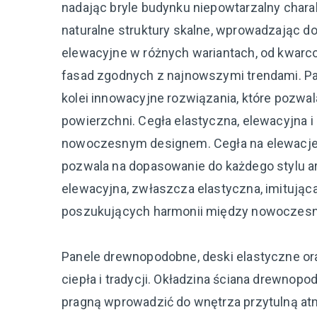
nadając bryle budynku niepowtarzalny charakt
naturalne struktury skalne, wprowadzając do
elewacyjne w różnych wariantach, od kwarc
fasad zgodnych z najnowszymi trendami. Pan
kolei innowacyjne rozwiązania, które pozwala
powierzchni. Cegła elastyczna, elewacyjna i
nowoczesnym designem. Cegła na elewacje j
pozwala na dopasowanie do każdego stylu a
elewacyjna, zwłaszcza elastyczna, imitując
poszukujących harmonii między nowoczesno
Panele drewnopodobne, deski elastyczne or
ciepła i tradycji. Okładzina ściana drewnop
pragną wprowadzić do wnętrza przytulną at