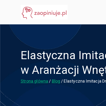
Przejdź
do
eGuru
zaopiniuje.pl
treści
Elastyczna Imit
w Aranżacji Wnę
Strona główna
Blog
Elastyczna Imitacja 