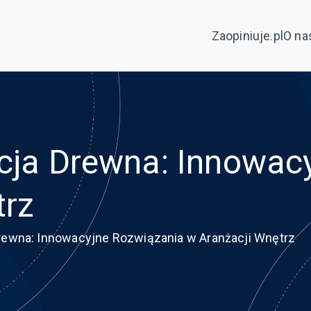
Zaopiniuje.pl
O na
acja Drewna: Innowac
trz
Drewna: Innowacyjne Rozwiązania w Aranżacji Wnętrz