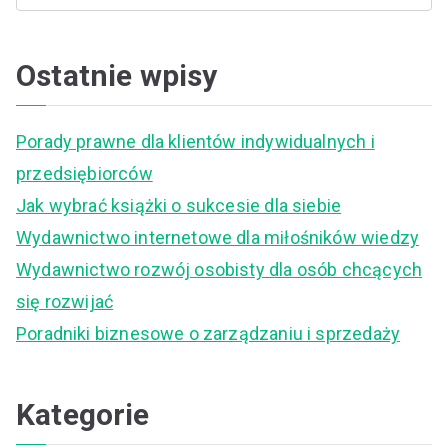
e
a
Ostatnie wpisy
r
c
Porady prawne dla klientów indywidualnych i
h
przedsiębiorców
f
Jak wybrać książki o sukcesie dla siebie
o
Wydawnictwo internetowe dla miłośników wiedzy
r
Wydawnictwo rozwój osobisty dla osób chcących
:
się rozwijać
Poradniki biznesowe o zarządzaniu i sprzedaży
Kategorie