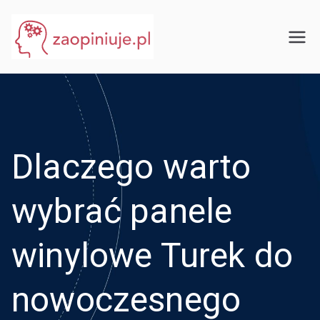
Przejdź
do
eGuru
zaopiniuje.pl
treści
Dlaczego warto
wybrać panele
winylowe Turek do
nowoczesnego