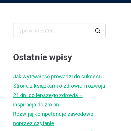
S
e
a
Ostatnie wpisy
r
c
Jak wytrwałość prowadzi do sukcesu
h
Strona z książkami o zdrowiu i rozwoju
f
21 dni do lepszego zdrowia –
o
inspiracja do zmian
r
Rozwijaj kompetencje zawodowe
:
poprzez czytanie