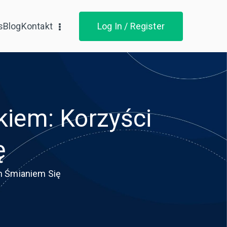
s
Blog
Kontakt
Log In / Register
iem: Korzyści
ę
m Śmianiem Się