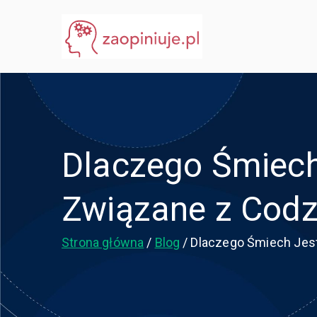
Przejdź
do
eGuru
zaopiniuje.pl
treści
Dlaczego Śmiech
Związane z Cod
Strona główna
Blog
Dlaczego Śmiech Jes