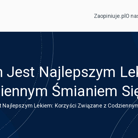
Zaopiniuje.pl
O na
 Jest Najlepszym Lek
ziennym Śmianiem Si
t Najlepszym Lekiem: Korzyści Związane z Codzienny