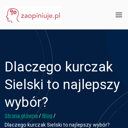
Przejdź
do
eGuru
zaopiniuje.pl
treści
Dlaczego kurczak
Sielski to najlepszy
wybór?
Strona główna
Blog
Dlaczego kurczak Sielski to najlepszy wybór?