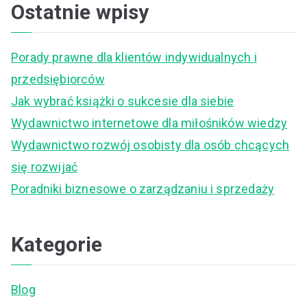
a
Ostatnie wpisy
r
c
Porady prawne dla klientów indywidualnych i
h
przedsiębiorców
f
Jak wybrać książki o sukcesie dla siebie
o
Wydawnictwo internetowe dla miłośników wiedzy
r
Wydawnictwo rozwój osobisty dla osób chcących
:
się rozwijać
Poradniki biznesowe o zarządzaniu i sprzedaży
Kategorie
Blog