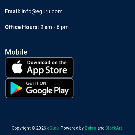
Email:
info@eguru.com
Office Hours:
9 am - 6 pm
Mobile
Copyright © 2026
eGuru
. Powered by
Zakra
and
BlockArt
.