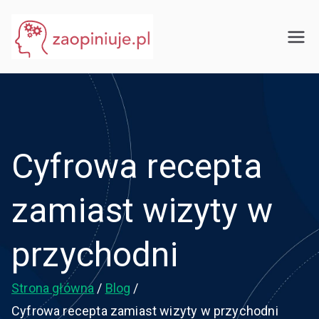
Przejdź
do
eGuru
zaopiniuje.pl
treści
Cyfrowa recepta
zamiast wizyty w
przychodni
Strona główna
Blog
Cyfrowa recepta zamiast wizyty w przychodni