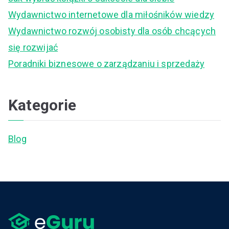
o
Wydawnictwo internetowe dla miłośników wiedzy
r
Wydawnictwo rozwój osobisty dla osób chcących
:
się rozwijać
Poradniki biznesowe o zarządzaniu i sprzedaży
Kategorie
Blog