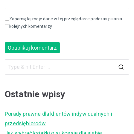
Zapamiętaj moje dane w tej przeglądarce podczas pisania
kolejnych komentarzy.
S
e
a
Ostatnie wpisy
r
c
Porady prawne dla klientów indywidualnych i
h
przedsiębiorców
f
Jak wybrać książki o sukcesie dla siebie