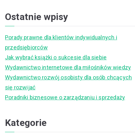
e
a
Ostatnie wpisy
r
c
Porady prawne dla klientów indywidualnych i
h
przedsiębiorców
f
Jak wybrać książki o sukcesie dla siebie
o
Wydawnictwo internetowe dla miłośników wiedzy
r
Wydawnictwo rozwój osobisty dla osób chcących
:
się rozwijać
Poradniki biznesowe o zarządzaniu i sprzedaży
Kategorie