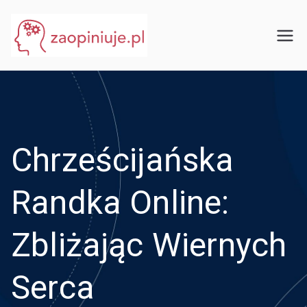
Przejdź
do
eGuru
zaopiniuje.pl
treści
Chrześcijańska
Randka Online:
Zbliżając Wiernych
Serca