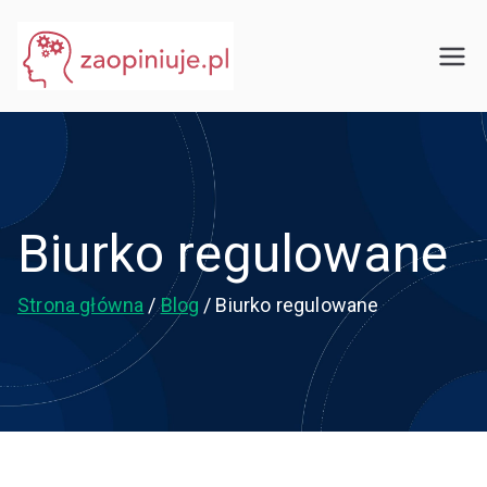
Przejdź
do
eGuru
zaopiniuje.pl
treści
Biurko regulowane
Strona główna
Blog
Biurko regulowane