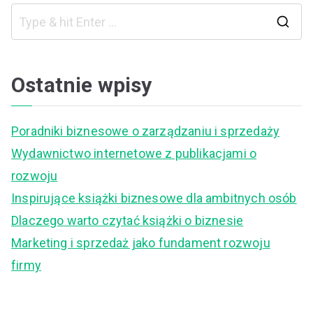
S
e
a
Ostatnie wpisy
r
c
Poradniki biznesowe o zarządzaniu i sprzedaży
h
Wydawnictwo internetowe z publikacjami o
f
rozwoju
o
Inspirujące książki biznesowe dla ambitnych osób
r
Dlaczego warto czytać książki o biznesie
:
Marketing i sprzedaż jako fundament rozwoju
firmy