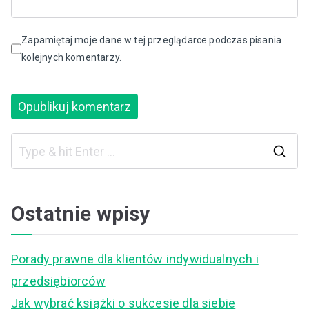
Zapamiętaj moje dane w tej przeglądarce podczas pisania
kolejnych komentarzy.
S
e
a
Ostatnie wpisy
r
c
Porady prawne dla klientów indywidualnych i
h
przedsiębiorców
f
Jak wybrać książki o sukcesie dla siebie