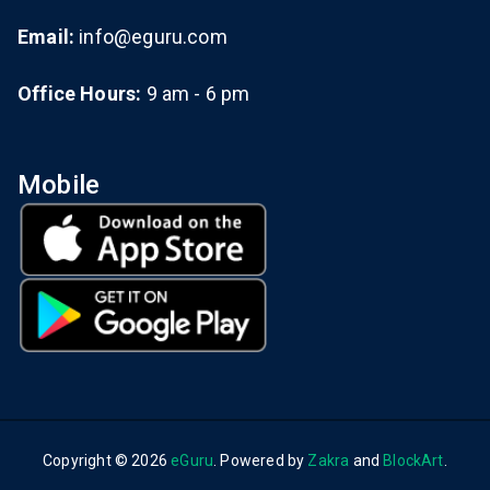
Email:
info@eguru.com
Office Hours:
9 am - 6 pm
Mobile
Copyright © 2026
eGuru
. Powered by
Zakra
and
BlockArt
.