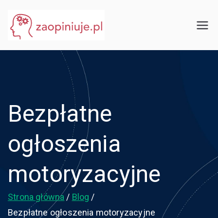
Przejdź
do
eGuru
zaopiniuje.pl
treści
Bezpłatne
ogłoszenia
motoryzacyjne
Strona główna
Blog
Bezpłatne ogłoszenia motoryzacyjne