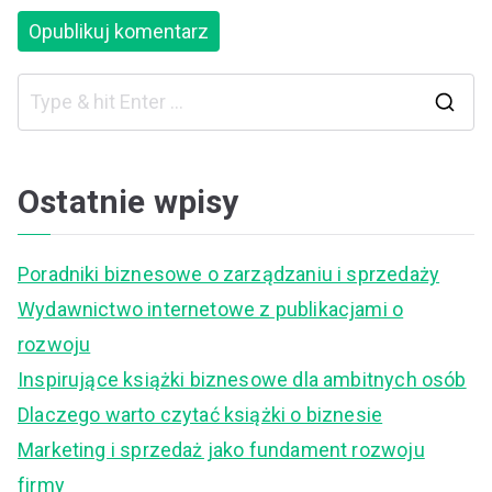
S
e
a
Ostatnie wpisy
r
c
Poradniki biznesowe o zarządzaniu i sprzedaży
h
Wydawnictwo internetowe z publikacjami o
f
rozwoju
o
Inspirujące książki biznesowe dla ambitnych osób
r
Dlaczego warto czytać książki o biznesie
:
Marketing i sprzedaż jako fundament rozwoju
firmy