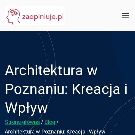
Przejdź
do
eGuru
zaopiniuje.pl
treści
Architektura w
Poznaniu: Kreacja i
Wpływ
Strona główna
Blog
Architektura w Poznaniu: Kreacja i Wpływ