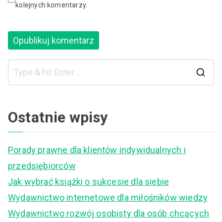
kolejnych komentarzy.
S
e
a
Ostatnie wpisy
r
c
Porady prawne dla klientów indywidualnych i
h
przedsiębiorców
f
Jak wybrać książki o sukcesie dla siebie
o
Wydawnictwo internetowe dla miłośników wiedzy
r
Wydawnictwo rozwój osobisty dla osób chcących
: