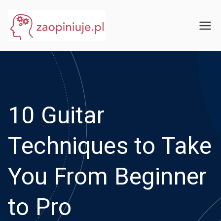
Przejdź
do
eGuru
zaopiniuje.pl
treści
10 Guitar
Techniques to Take
You From Beginner
to Pro