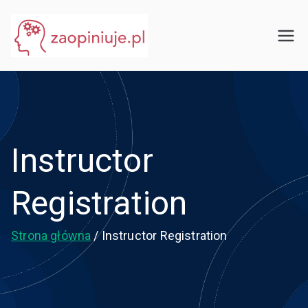
Przejdź
do
eGuru
zaopiniuje.pl
treści
Instructor
Registration
Strona główna
Instructor Registration