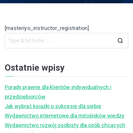
[masteriyo_instructor_registration]
S
e
a
Ostatnie wpisy
r
c
Porady prawne dla klientów indywidualnych i
h
przedsiębiorców
f
Jak wybrać książki o sukcesie dla siebie
o
Wydawnictwo internetowe dla miłośników wiedzy
r
Wydawnictwo rozwój osobisty dla osób chcących
: