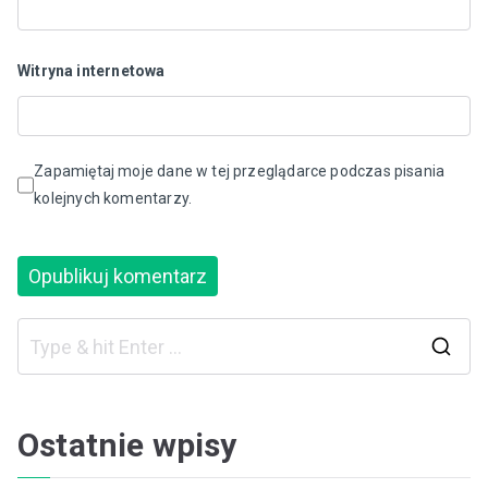
Witryna internetowa
Zapamiętaj moje dane w tej przeglądarce podczas pisania
kolejnych komentarzy.
S
e
a
Ostatnie wpisy
r