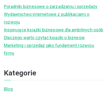
c
Poradniki biznesowe o zarządzaniu i sprzedaży
h
Wydawnictwo internetowe z publikacjami o
f
rozwoju
o
Inspirujące książki biznesowe dla ambitnych osób
r
Dlaczego warto czytać książki o biznesie
:
Marketing i sprzedaż jako fundament rozwoju
firmy
Kategorie
Blog