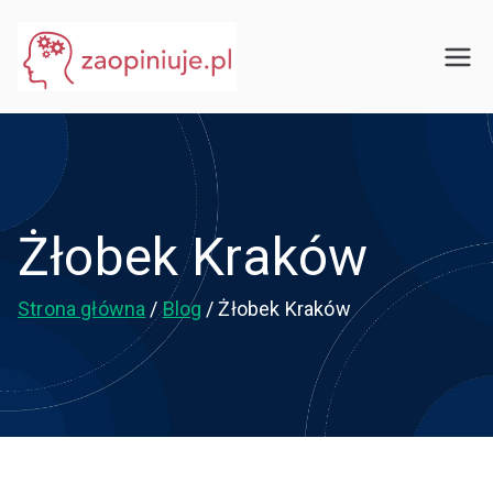
Przejdź
do
eGuru
zaopiniuje.pl
treści
Żłobek Kraków
Strona główna
Blog
Żłobek Kraków