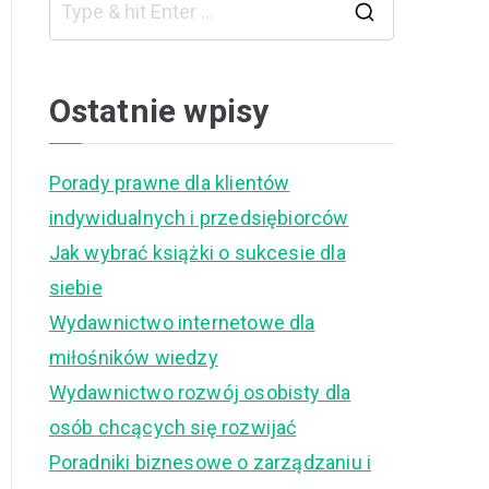
S
e
a
Ostatnie wpisy
r
c
Porady prawne dla klientów
h
indywidualnych i przedsiębiorców
f
Jak wybrać książki o sukcesie dla
o
siebie
r
Wydawnictwo internetowe dla
:
miłośników wiedzy
Wydawnictwo rozwój osobisty dla
osób chcących się rozwijać
Poradniki biznesowe o zarządzaniu i