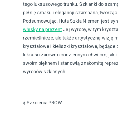
tego luksusowego trunku. Szklanki do szam
pełnię smaku i elegancji szampana, tworzą
Podsumowując, Huta Szkła Niemen jest synon
whisky na prezent
Jej wyroby, w tym kryształ
rzemieślnicze, ale także artystyczną wizję 
kryształowe i kieliszki kryształowe, będące
luksusu zarówno codziennym chwilom, jak i
swoim pięknem i stanowią znakomitą reprezen
wyrobów szklanych.
Nawigacja
Szkolenia PROW
wpisu