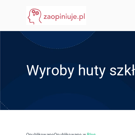
Przejdź
do
eGuru
zaopiniuje.pl
treści
Wyroby huty szk
Opublikowano
Opublikowano w
Blog