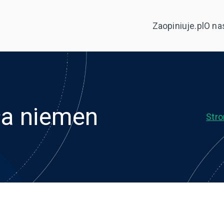
Zaopiniuje.pl
O na
ła niemen
Str