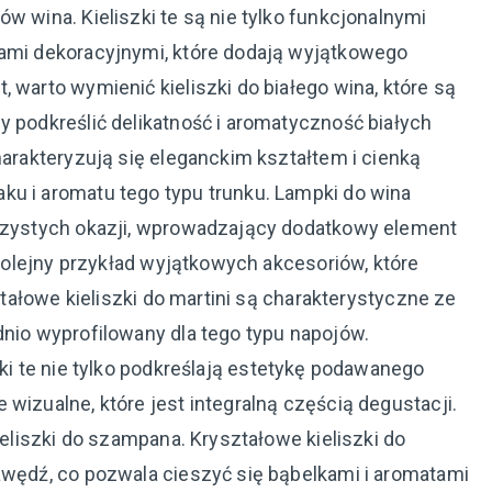
w wina. Kieliszki te są nie tylko funkcjonalnymi
tami dekoracyjnymi, które dodają wyjątkowego
 warto wymienić kieliszki do białego wina, które są
y podkreślić delikatność i aromatyczność białych
harakteryzują się eleganckim kształtem i cienką
ku i aromatu tego typu trunku. Lampki do wina
oczystych okazji, wprowadzający dodatkowy element
o kolejny przykład wyjątkowych akcesoriów, które
ształowe kieliszki do martini są charakterystyczne ze
dnio wyprofilowany dla tego typu napojów.
ki te nie tylko podkreślają estetykę podawanego
wizualne, które jest integralną częścią degustacji.
kieliszki do szampana. Kryształowe kieliszki do
awędź, co pozwala cieszyć się bąbelkami i aromatami