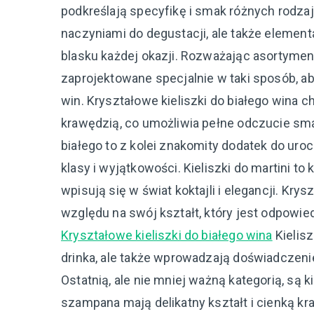
podkreślają specyfikę i smak różnych rodzajó
naczyniami do degustacji, ale także elemen
blasku każdej okazji. Rozważając asortyment,
zaprojektowane specjalnie w taki sposób, ab
win. Kryształowe kieliszki do białego wina c
krawędzią, co umożliwia pełne odczucie sma
białego to z kolei znakomity dodatek do ur
klasy i wyjątkowości. Kieliszki do martini t
wpisują się w świat koktajli i elegancji. Kry
względu na swój kształt, który jest odpowie
Kryształowe kieliszki do białego wina
Kielisz
drinka, ale także wprowadzają doświadczenie 
Ostatnią, ale nie mniej ważną kategorią, są 
szampana mają delikatny kształt i cienką kr