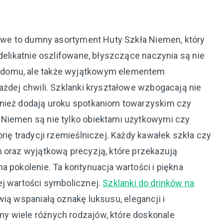
ałowe to dumny asortyment Huty Szkła Niemen, który
 delikatnie oszlifowane, błyszczące naczynia są nie
 domu, ale także wyjątkowym elementem
ażdej chwili. Szklanki kryształowe wzbogacają nie
wnież dodają uroku spotkaniom towarzyskim czy
 Niemen są nie tylko obiektami użytkowymi czy
rię tradycji rzemieślniczej. Każdy kawałek szkła czy
m oraz wyjątkową precyzją, które przekazują
a pokolenie. Ta kontynuacja wartości i piękna
ej wartości symbolicznej.
Szklanki do drinków na
wią wspaniałą oznakę luksusu, elegancji i
y wiele różnych rodzajów, które doskonale