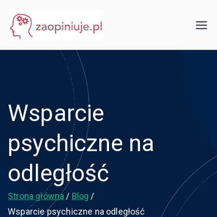
Przejdź
do
eGuru
zaopiniuje.pl
treści
Wsparcie
psychiczne na
odległość
Strona główna
Blog
Wsparcie psychiczne na odległość