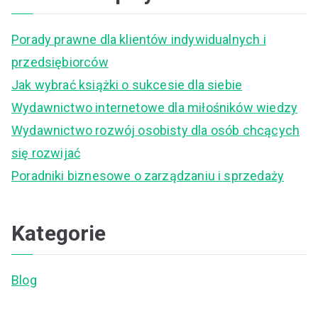
r
c
Porady prawne dla klientów indywidualnych i
h
przedsiębiorców
f
Jak wybrać książki o sukcesie dla siebie
o
Wydawnictwo internetowe dla miłośników wiedzy
r
Wydawnictwo rozwój osobisty dla osób chcących
:
się rozwijać
Poradniki biznesowe o zarządzaniu i sprzedaży
Kategorie
Blog