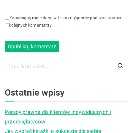
Zapamiętaj moje dane w tej przeglądarce podczas pisania
kolejnych komentarzy.
S
e
a
Ostatnie wpisy
r
c
Porady prawne dla klientów indywidualnych i
h
przedsiębiorców
f
Jak wybrać książki o sukcesie dla siebie