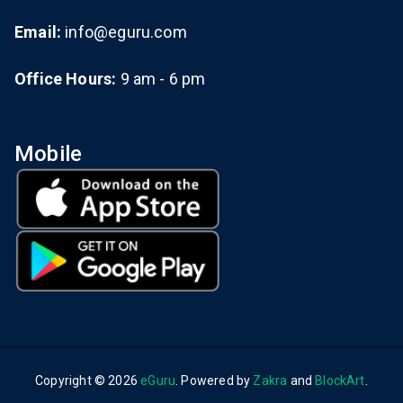
Email:
info@eguru.com
Office Hours:
9 am - 6 pm
Mobile
Copyright © 2026
eGuru
. Powered by
Zakra
and
BlockArt
.