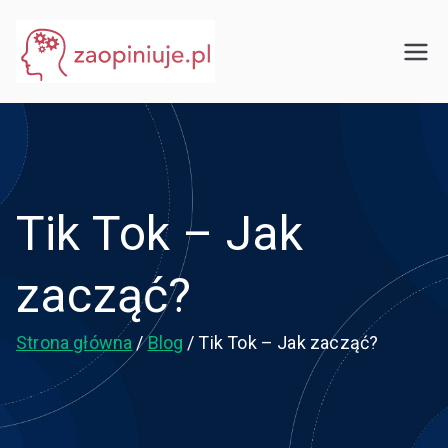
Przejdź
do
eGuru
zaopiniuje.pl
treści
Tik Tok – Jak
zacząć?
Strona główna
Blog
Tik Tok – Jak zacząć?