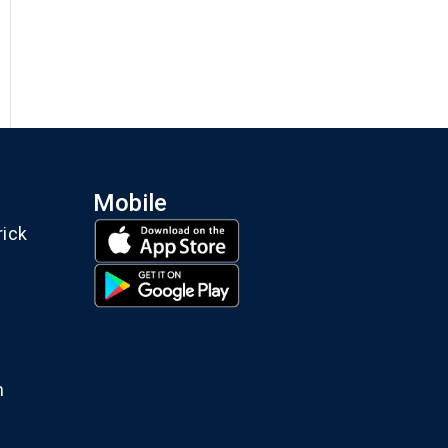
Mobile
rick
m