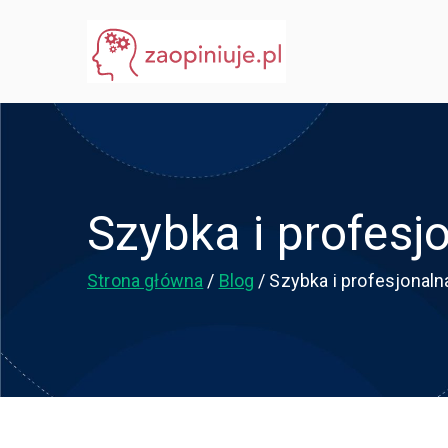
Przejdź
do
eGuru
zaopiniuje.pl
treści
Szybka i profes
Strona główna
Blog
Szybka i profesjonal