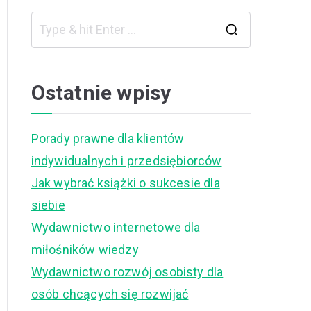
S
e
a
Ostatnie wpisy
r
c
Porady prawne dla klientów
h
indywidualnych i przedsiębiorców
f
Jak wybrać książki o sukcesie dla
o
siebie
r
Wydawnictwo internetowe dla
:
miłośników wiedzy
Wydawnictwo rozwój osobisty dla
osób chcących się rozwijać