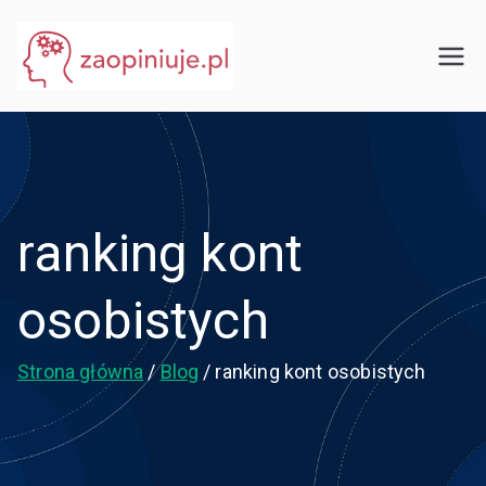
Przejdź
do
eGuru
zaopiniuje.pl
treści
ranking kont
osobistych
Strona główna
Blog
ranking kont osobistych