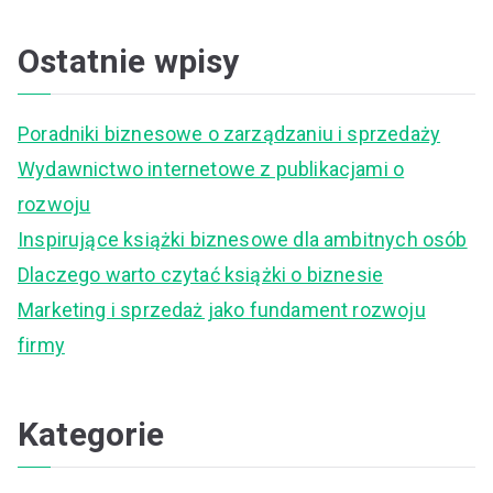
e
a
Ostatnie wpisy
r
c
Poradniki biznesowe o zarządzaniu i sprzedaży
h
Wydawnictwo internetowe z publikacjami o
f
rozwoju
o
Inspirujące książki biznesowe dla ambitnych osób
r
Dlaczego warto czytać książki o biznesie
:
Marketing i sprzedaż jako fundament rozwoju
firmy
Kategorie