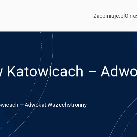
Zaopiniuje.pl
O na
w Katowicach – Adwo
owicach – Adwokat Wszechstronny