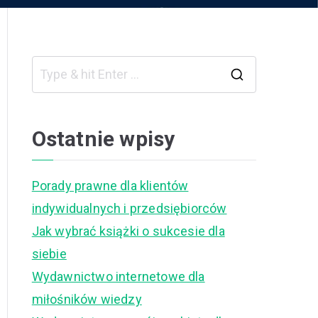
S
e
a
Ostatnie wpisy
r
c
Porady prawne dla klientów
h
indywidualnych i przedsiębiorców
f
Jak wybrać książki o sukcesie dla
o
siebie
r
Wydawnictwo internetowe dla
:
miłośników wiedzy