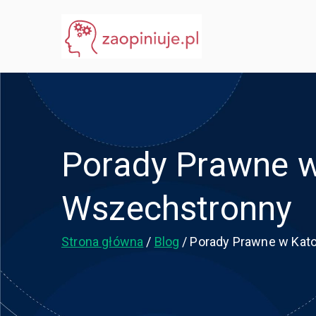
Przejdź
do
eGuru
zaopiniuje.pl
treści
Porady Prawne 
Wszechstronny
Strona główna
Blog
Porady Prawne w Kat