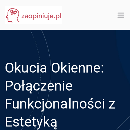
Przejdź
do
eGuru
zaopiniuje.pl
treści
Okucia Okienne:
Połączenie
Funkcjonalności z
Estetyką