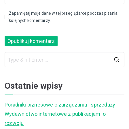
Zapamiętaj moje dane w tej przeglądarce podczas pisania
kolejnych komentarzy.
S
e
a
Ostatnie wpisy
r
c
Poradniki biznesowe o zarządzaniu i sprzedaży
h
Wydawnictwo internetowe z publikacjami o
f
rozwoju
o