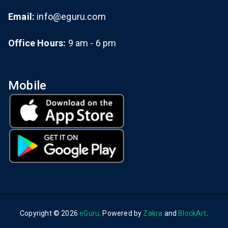
Email:
info@eguru.com
Office Hours:
9 am - 6 pm
Mobile
Copyright © 2026
eGuru
. Powered by
Zakra
and
BlockArt
.