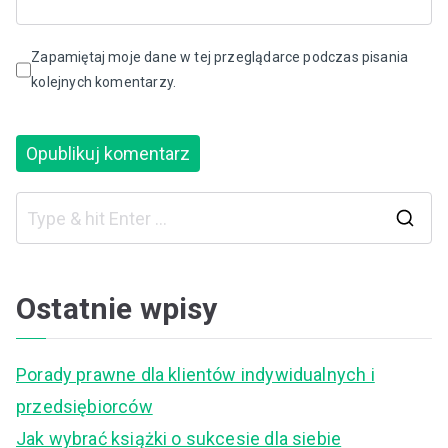
Zapamiętaj moje dane w tej przeglądarce podczas pisania
kolejnych komentarzy.
S
e
a
Ostatnie wpisy
r
c
Porady prawne dla klientów indywidualnych i
h
przedsiębiorców
f
Jak wybrać książki o sukcesie dla siebie