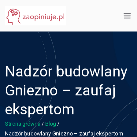
Przejdź
do
eGuru
zaopiniuje.pl
treści
Nadzór budowlany
Gniezno – zaufaj
ekspertom
Strona główna
Blog
Nadzór budowlany Gniezno – zaufaj ekspertom