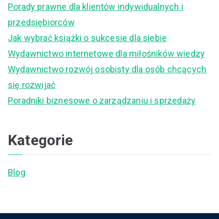
Porady prawne dla klientów indywidualnych i
h
przedsiębiorców
f
Jak wybrać książki o sukcesie dla siebie
o
Wydawnictwo internetowe dla miłośników wiedzy
r
Wydawnictwo rozwój osobisty dla osób chcących
:
się rozwijać
Poradniki biznesowe o zarządzaniu i sprzedaży
Kategorie
Blog