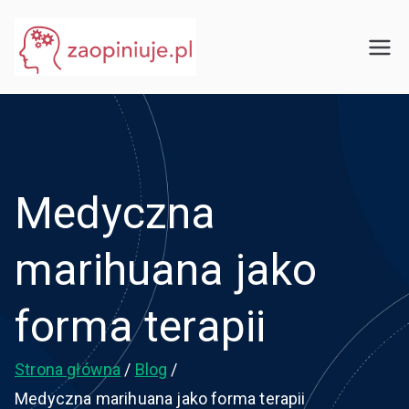
Przejdź
do
eGuru
zaopiniuje.pl
treści
Medyczna
marihuana jako
forma terapii
Strona główna
Blog
Medyczna marihuana jako forma terapii