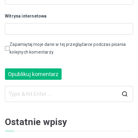
Witryna internetowa
Zapamiętaj moje dane w tej przeglądarce podczas pisania
kolejnych komentarzy.
S
e
a
Ostatnie wpisy
r
c