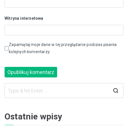
Witryna internetowa
Zapamiętaj moje dane w tej przeglądarce podczas pisania
kolejnych komentarzy.
S
e
a
Ostatnie wpisy
r