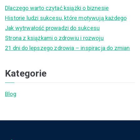
c
Dlaczego warto czytać książki o biznesie
h
Historie ludzi sukcesu, które motywują każdego
f
Jak wytrwałość prowadzi do sukcesu
o
Strona z książkami o zdrowiu i rozwoju
r
21 dni do lepszego zdrowia – inspiracja do zmian
:
Kategorie
Blog