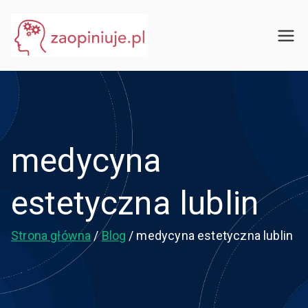
Przejdź
do
eGuru
zaopiniuje.pl
treści
medycyna
estetyczna lublin
Strona główna
Blog
medycyna estetyczna lublin