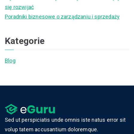
:
się rozwijać
Poradniki biznesowe o zarządzaniu i sprzedaży
Kategorie
Blog
Sed ut perspiciatis unde omnis iste natus error sit
volup tatem accusantium doloremque.