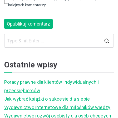
kolejnych komentarzy.
S
e
a
Ostatnie wpisy
r
c
Porady prawne dla klientów indywidualnych i
h
przedsiębiorców
f
Jak wybrać książki o sukcesie dla siebie
o
Wydawnictwo internetowe dla miłośników wiedzy
r
Wydawnictwo rozwój osobisty dla osób chcących