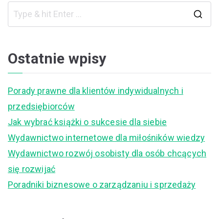
S
e
a
Ostatnie wpisy
r
c
Porady prawne dla klientów indywidualnych i
h
przedsiębiorców
f
Jak wybrać książki o sukcesie dla siebie
o
Wydawnictwo internetowe dla miłośników wiedzy
r
Wydawnictwo rozwój osobisty dla osób chcących
:
się rozwijać
Poradniki biznesowe o zarządzaniu i sprzedaży