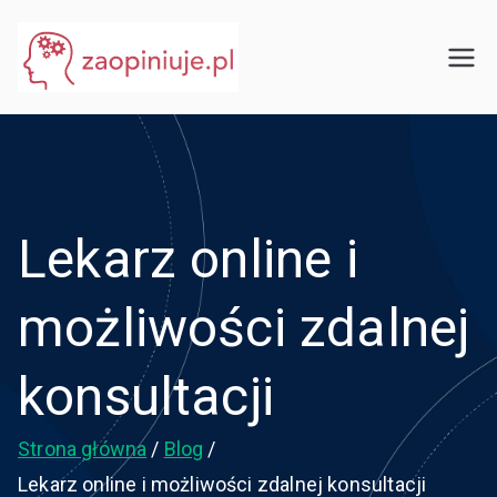
Przejdź
do
eGuru
zaopiniuje.pl
treści
Lekarz online i
możliwości zdalnej
konsultacji
Strona główna
Blog
Lekarz online i możliwości zdalnej konsultacji