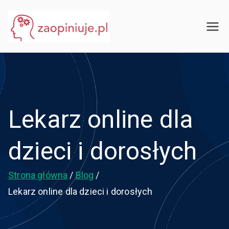
Przejdź
do
eGuru
zaopiniuje.pl
treści
Lekarz online dla
dzieci i dorosłych
Strona główna
Blog
Lekarz online dla dzieci i dorosłych