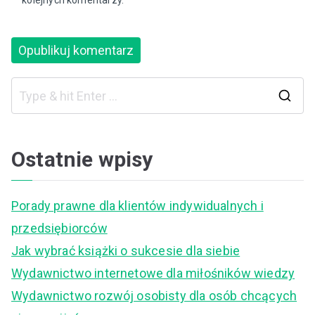
kolejnych komentarzy.
S
e
a
Ostatnie wpisy
r
c
Porady prawne dla klientów indywidualnych i
h
przedsiębiorców
f
Jak wybrać książki o sukcesie dla siebie
o
Wydawnictwo internetowe dla miłośników wiedzy
r
Wydawnictwo rozwój osobisty dla osób chcących
: