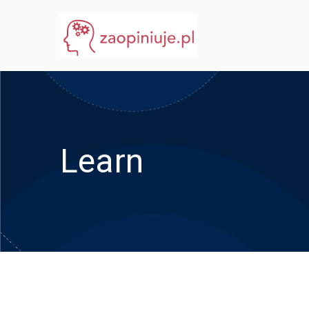
Przejdź
do
eGuru
zaopiniuje.pl
treści
Learn