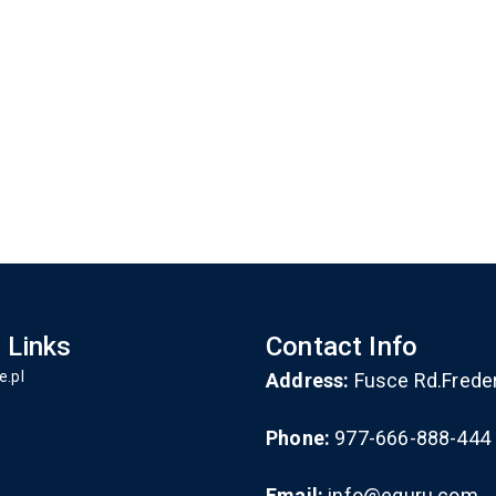
 Links
Contact Info
e.pl
Address:
Fusce Rd.Frede
Phone:
977-666-888-444
Email:
info@eguru.com