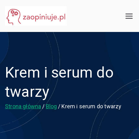
Przejdź
do
eGuru
zaopiniuje.pl
treści
Krem i serum do
twarzy
Strona główna
Blog
Krem i serum do twarzy