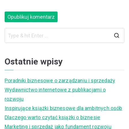
S
e
a
Ostatnie wpisy
r
c
Poradniki biznesowe o zarządzaniu i sprzedaży
h
Wydawnictwo internetowe z publikacjami o
f
rozwoju
o
Inspirujące książki biznesowe dla ambitnych osób
r
Dlaczego warto czytać książki o biznesie
:
Marketing i sprzedaż jako fundament rozwoju