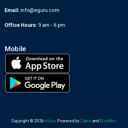
Email:
info@eguru.com
Office Hours:
9 am - 6 pm
Mobile
Copyright © 2026
eGuru
. Powered by
Zakra
and
BlockArt
.