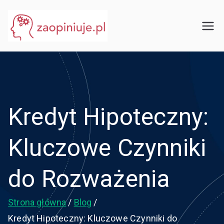
Przejdź
do
eGuru
zaopiniuje.pl
treści
Kredyt Hipoteczny:
Kluczowe Czynniki
do Rozważenia
Strona główna
Blog
Kredyt Hipoteczny: Kluczowe Czynniki do