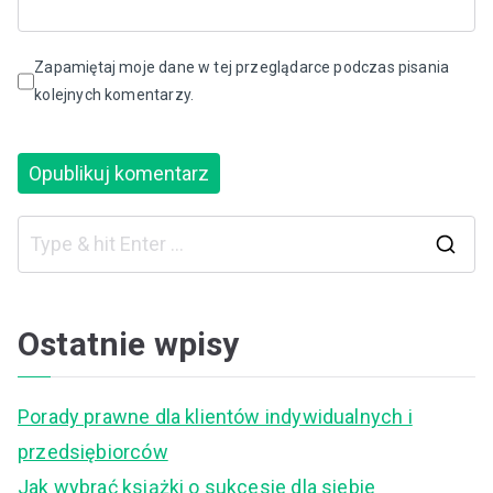
Zapamiętaj moje dane w tej przeglądarce podczas pisania
kolejnych komentarzy.
S
e
a
Ostatnie wpisy
r
c
Porady prawne dla klientów indywidualnych i
h
przedsiębiorców
f
Jak wybrać książki o sukcesie dla siebie