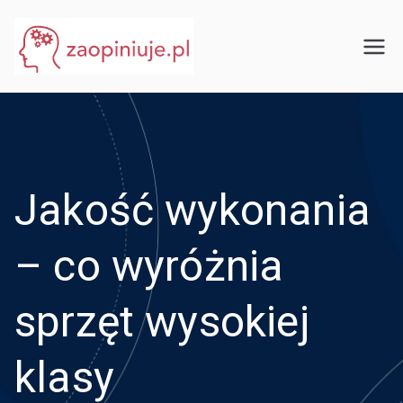
Przejdź
do
eGuru
zaopiniuje.pl
treści
Jakość wykonania
– co wyróżnia
sprzęt wysokiej
klasy