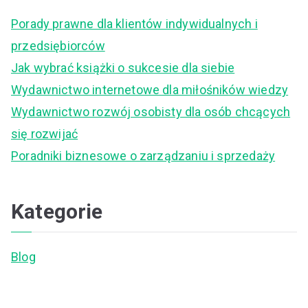
c
Porady prawne dla klientów indywidualnych i
h
przedsiębiorców
f
Jak wybrać książki o sukcesie dla siebie
o
Wydawnictwo internetowe dla miłośników wiedzy
r
Wydawnictwo rozwój osobisty dla osób chcących
:
się rozwijać
Poradniki biznesowe o zarządzaniu i sprzedaży
Kategorie
Blog