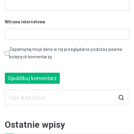
Witryna internetowa
Zapamiętaj moje dane w tej przeglądarce podczas pisania
kolejnych komentarzy.
S
e
a
Ostatnie wpisy
r