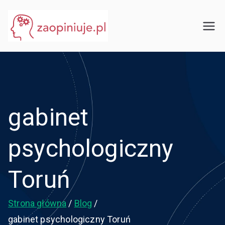
Przejdź
do
eGuru
zaopiniuje.pl
treści
gabinet
psychologiczny
Toruń
Strona główna
Blog
gabinet psychologiczny Toruń