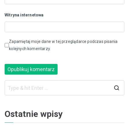
Witryna internetowa
Zapamiętaj moje dane w tej przeglądarce podczas pisania
kolejnych komentarzy.
S
e
a
Ostatnie wpisy
r
c