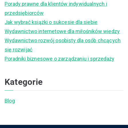
Porady prawne dla klientów indywidualnych i
h
przedsiębiorców
f
Jak wybrać książki o sukcesie dla siebie
o
Wydawnictwo internetowe dla miłośników wiedzy
r
Wydawnictwo rozwój osobisty dla osób chcących
:
się rozwijać
Poradniki biznesowe o zarządzaniu i sprzedaży
Kategorie
Blog