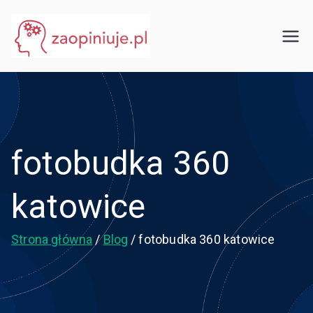
Przejdź
do
eGuru
zaopiniuje.pl
treści
fotobudka 360
katowice
Strona główna
Blog
fotobudka 360 katowice