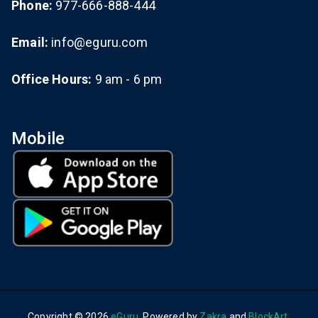
Phone:
977-666-888-444
Email:
info@eguru.com
Office Hours:
9 am - 6 pm
Mobile
Copyright © 2026
eGuru
. Powered by
Zakra
and
BlockArt
.