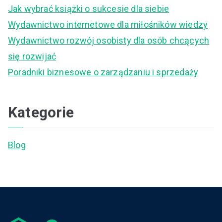
f
Jak wybrać książki o sukcesie dla siebie
o
Wydawnictwo internetowe dla miłośników wiedzy
r
Wydawnictwo rozwój osobisty dla osób chcących
:
się rozwijać
Poradniki biznesowe o zarządzaniu i sprzedaży
Kategorie
Blog