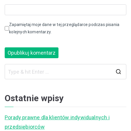
Zapamiętaj moje dane w tej przeglądarce podczas pisania
kolejnych komentarzy.
S
e
a
Ostatnie wpisy
r
c
Porady prawne dla klientów indywidualnych i
h
przedsiębiorców